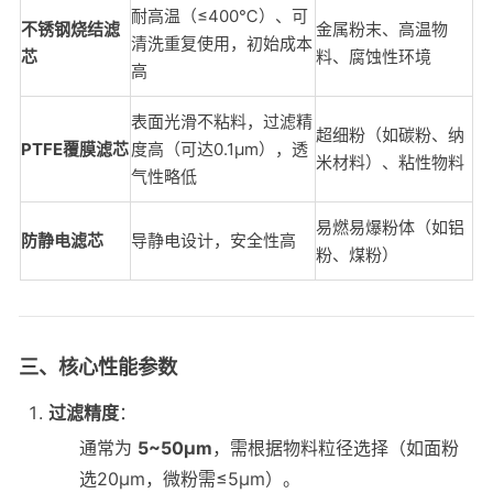
耐高温（≤400℃）、可
不锈钢烧结滤
金属粉末、高温物
清洗重复使用，初始成本
芯
料、腐蚀性环境
高
表面光滑不粘料，过滤精
超细粉（如碳粉、纳
PTFE覆膜滤芯
度高（可达0.1μm），透
米材料）、粘性物料
气性略低
易燃易爆粉体（如铝
防静电滤芯
导静电设计，安全性高
粉、煤粉）
三、核心性能参数
过滤精度
：
通常为
5~50μm
，需根据物料粒径选择（如面粉
选20μm，微粉需≤5μm）。