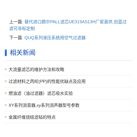
上一篇:
替代进口颇尔PALL滤芯UE319AS13H厂家直供,创蓝过
滤可非标定制
下一篇:
QUQ系列液压系统用空气过滤器
相关新闻
大流量滤芯的维护方法和攻略
过滤材料之丙纶(PP)的性能优缺点及应用
燃油滤（油过滤器）滤芯吸水实验
XY系列消音器,xy系列消声器型号参数
金属纤维烧结滤毡的特点