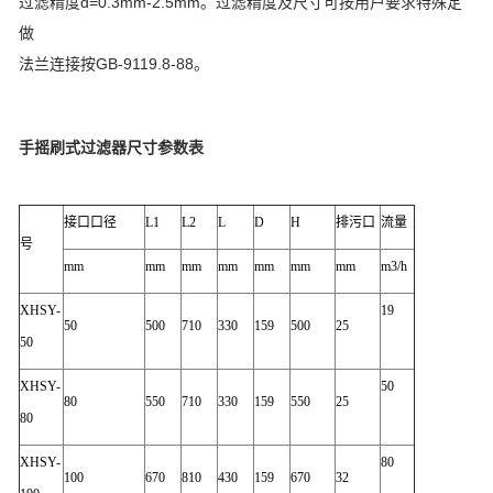
过滤精度d=0.3mm-2.5mm。过滤精度及尺寸可按用户要求特殊定
做
法兰连接按GB-9119.8-88。
手摇刷式过滤器尺寸参数表
接口口径
L1
L2
L
D
H
排污口
流量
号
mm
mm
mm
mm
mm
mm
mm
m3/h
XHSY-
19
50
500
710
330
159
500
25
50
XHSY-
50
80
550
710
330
159
550
25
80
XHSY-
80
100
670
810
430
159
670
32