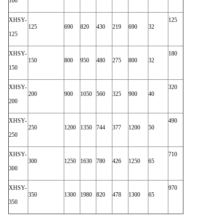
100
XHSY-
125
125
690
820
430
219
690
32
125
XHSY-
180
150
800
950
480
275
800
32
150
XHSY-
320
200
900
1050
560
325
900
40
200
XHSY-
490
250
1200
1350
744
377
1200
50
250
XHSY-
710
300
1250
1630
780
426
1250
65
300
XHSY-
970
350
1300
1980
820
478
1300
65
350