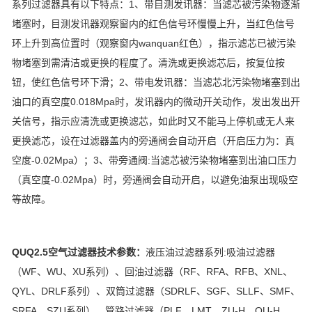
系列过滤器具有以下特点：1、带目测发讯器：当滤芯被污染物逐渐
堵塞时，目测发讯器观察窗内的红色信号环慢慢上升，当红色信号
环上升到高位置时（观察窗内wanquan红色），指示滤芯已被污染
物堵塞到需清洁或更换的程度了。清洗或更换滤芯后，按复位按
钮，使红色信号环下滑；2、带电发讯器：当滤芯北污染物堵塞到出
油口的真空度0.018Mpa时，发讯器内的微动开关动作，发出发出开
关信号，指示应清洗或更换滤芯，如此时又不能马上停机或无人来
更换滤芯，设在过滤器盖内的旁通阀会自动开启（开启压力为：真
空度-0.02Mpa）；3、带旁通阀:当滤芯被污染物堵塞到出油口压力
（真空度-0.02Mpa）时，旁通阀会自动开启，以避免油泵出现吸空
等故障。
QUQ2.5空气过滤器技术参数：
液压油过滤器系列:吸油过滤器
（WF、WU、XU系列）、回油过滤器（RF、RFA、RFB、XNL、
QYL、DRLF系列）、双筒过滤器（SDRLF、SGF、SLLF、SMF、
SRFA、SZU系列）、管路过滤器（PLF、LMT、ZU-H、QU-H、