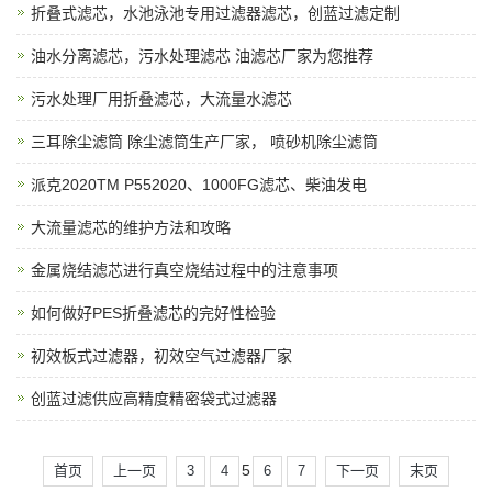
折叠式滤芯，水池泳池专用过滤器滤芯，创蓝过滤定制
油水分离滤芯，污水处理滤芯 油滤芯厂家为您推荐
污水处理厂用折叠滤芯，大流量水滤芯
三耳除尘滤筒 除尘滤筒生产厂家， 喷砂机除尘滤筒
派克2020TM P552020、1000FG滤芯、柴油发电
大流量滤芯的维护方法和攻略
金属烧结滤芯进行真空烧结过程中的注意事项
如何做好PES折叠滤芯的完好性检验
初效板式过滤器，初效空气过滤器厂家
创蓝过滤供应高精度精密袋式过滤器
5
首页
上一页
3
4
6
7
下一页
末页