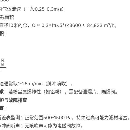
气体流速（一般0.25-0.3m/s）
*截面积
直径10米的仓，Q ≈ 0.3×(π×5²)×3600 ≈ 84,823 m³/h。
积
：
理风
材风
量
速
通常取1-1.5 m/min（脉冲喷吹）。
求
：若粉尘属爆炸性（如铝粉），需配备泄爆片、隔爆阀。
护与故障排查
查
：
压差表监测：正常范围500-1500 Pa，持续过高可能为滤材堵塞
脉冲阀听声：无喷吹声可能为电磁阀故障。