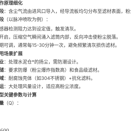
作原理细化
段
：含尘气流由进风口导入，经导流板均匀分布至滤材表面，粉
段
（以脉冲喷吹为例）：
感器检测阻力达到设定值，触发清灰。
开启，压缩空气瞬间涌入滤筒内部，反向冲击使粉尘脱落。
期可调，通常每15-30分钟一次，避免频繁清灰损伤滤材。
用场景扩展
业
：处理水泥仓*的扬尘，需防潮设计。
储
：要求防爆（粉尘爆炸指数高）和食品级滤材。
域
：耐腐蚀壳体（如304不锈钢）+抗化滤料。
运
：大处理风量设计，适应高粉尘浓度。
型关键参数与计算
量
（Q）：
3600