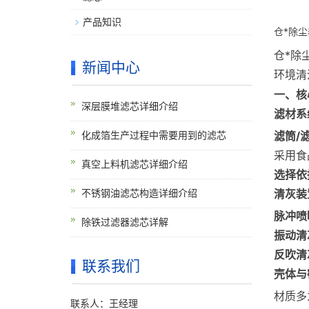
产品知识
仓*除
仓*除
新闻中心
环境清
一、核
深层膜堆滤芯详细介绍
滤材系
滤筒/
化成箔生产过程中需要用到的滤芯
采用食
真空上料机滤芯详细介绍
选择依
清灰装
不锈钢油滤芯构造详细介绍
脉冲喷
除铁过滤器滤芯详解
振动清
反吹清
联系我们
壳体与
材质多
联系人：王经理