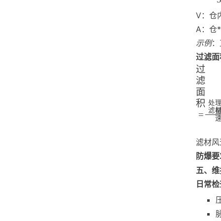
V：仓内
A：仓
示例
：
过滤面
过
滤
面
积
处
滤
=
滤材风速
防爆要
五、维
日常检