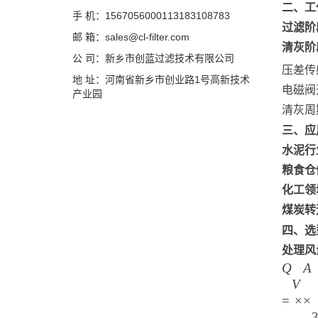
二、工
手 机：1567056000113183108783
过滤阶
邮 箱：sales@cl-filter.com
清灰阶
公 司：新乡市创蓝过滤技术有限公司
压差传
地 址：河南省新乡市创业路1号高新技术
电磁阀
产业园
清灰周
三、应
水泥行
粮食仓
化工领
煤炭转
四、选
处理风
Q
A
V
=
×
×