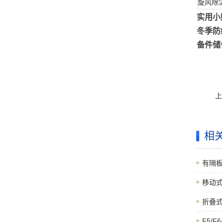
旋风除
实用小
冬季防
备件储
上
相
有隔
移动
折叠
F5/