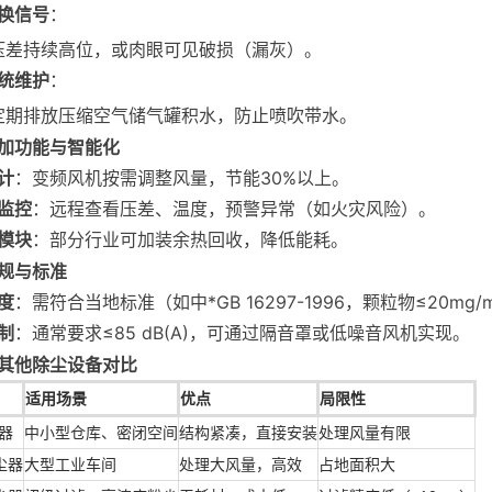
换信号
：
压差持续高位，或肉眼可见破损（漏灰）。
统维护
：
定期排放压缩空气储气罐积水，防止喷吹带水。
加功能与智能化
计
：变频风机按需调整风量，节能30%以上。
监控
：远程查看压差、温度，预警异常（如火灾风险）。
模块
：部分行业可加装余热回收，降低能耗。
规与标准
度
：需符合当地标准（如中*GB 16297-1996，颗粒物≤20mg/
制
：通常要求≤85 dB(A)，可通过隔音罩或低噪音风机实现。
其他除尘设备对比
适用场景
优点
局限性
器
中小型仓库、密闭空间
结构紧凑，直接安装
处理风量有限
尘器
大型工业车间
处理大风量，高效
占地面积大