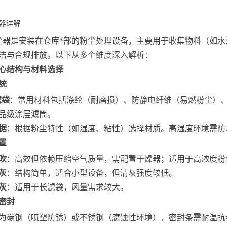
尘器详解
尘器是安装在仓库*部的粉尘处理设备，主要用于收集物料（如
洁与合规排放。以下从多个维度深入解析：
心结构与材料选择
统
滤袋
：常用材料包括涤纶（耐磨损）、防静电纤维（易燃粉尘）
品级涂层滤筒。
据
：根据粉尘特性（如湿度、粘性）选择材质。高湿度环境需防水
置
吹
：高效但依赖压缩空气质量，需配置干燥器；适用于高浓度粉
灰
：结构简单，适合小型设备，但清灰强度较低。
灰
：适用于长滤袋，风量需求较大。
密封
为碳钢（喷塑防锈）或不锈钢（腐蚀性环境），密封条需耐温抗