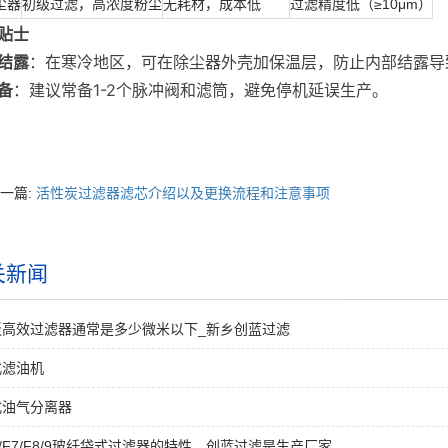
尘器
初级过滤，高浓度粉尘
无耗材，成本低
过滤精度低（≥10μm）
贴士
结露
：在寒冷地区，可在除尘器外壳加保温层，防止内部结露导
备
：建议常备1-2个脉冲阀和滤筒，避免停机延误生产。
一篇:
活性炭过滤器滤芯介绍以及更换流程和注意事项
关新闻
板高效过滤器通常是多少微米以下_新乡创蓝过滤
式滤油机
式油气分离器
F6/F7/F8/9玻纤袋式过滤器的特性，创蓝过滤是生产厂家