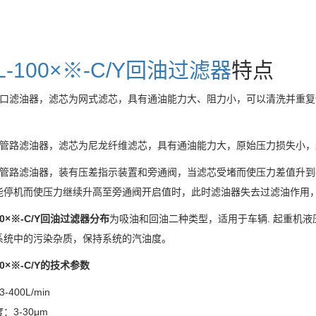
L-100
×※
-C/Y
回油过滤器
特点
口滤油器，滤芯为网式滤芯，具有通油能力大、阻力小，可以清洗并重复
管路滤油器，滤芯为尼龙纤维滤芯，具有通油能力大，原始压力损失小，
管路滤油器，装有压差指示装置和旁通阀，当滤芯受堵而使压力差值升到
能停机而使压力继续升高至旁通阀开启值时，此时滤油器失去过滤油作用
0
×※
-C/Y
回油过滤器分布
为吸油和回油二种类型，适用于车辆
.
起重机液
系统中的污染杂质，保持系统的汽油度。
0
×※
-C/Y
的技术参数
3-400L/min
度：
3-30
μ
m