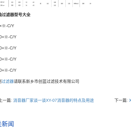
油过滤器型号大全
×※
-C/Y
0
×※
-C/Y
0
×※
-C/Y
0
×※
-C/Y
0
×※
-C/Y
制
过滤器
请联系新乡市创蓝过滤技术有限公司
上一篇:
消音器厂家谈一谈XY-07消音器的特点及用途
下一篇:
关新闻