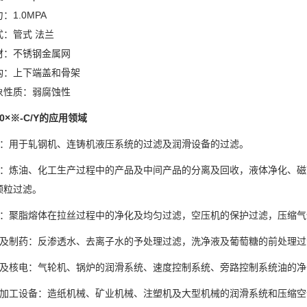
力：
1.0MPA
式：管式
法兰
材：不锈钢金属网
构：上下端盖和骨架
象性质：弱腐蚀性
0
×※
-C/Y
的应用领域
：用于轧钢机、连铸机液压系统的过滤及润滑设备的过滤。
：炼油、化工生产过程中的产品及中间产品的分离及回收，液体净化、磁
颗粒过滤。
：聚脂熔体在拉丝过程中的净化及均匀过滤，空压机的保护过滤，压缩气
及制药：反渗透水、去离子水的予处理过滤，洗净液及葡萄糖的前处理过
及核电：气轮机、锅炉的润滑系统、速度控制系统、旁路控制系统油的净
加工设备：造纸机械、矿业机械、注塑机及大型机械的润滑系统和压缩空