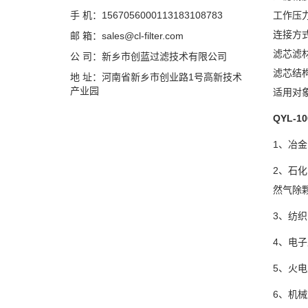
手 机：1567056000113183108783
工作压
连接方
邮 箱：sales@cl-filter.com
滤芯滤
公 司：新乡市创蓝过滤技术有限公司
滤芯结
地 址：河南省新乡市创业路1号高新技术
产业园
适用对
QYL-10
1
、冶金
2
、石化
然气除
3
、纺织
4
、电子
5
、火电
6
、机械