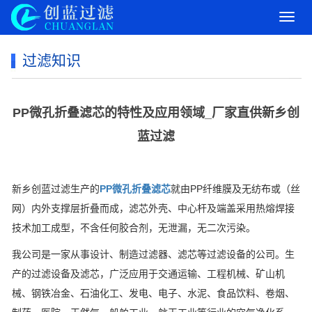
导
航
菜
过滤知识
单
PP微孔折叠滤芯的特性及应用领域_厂家直供新乡创
蓝过滤
新乡创蓝过滤生产的
PP微孔折叠滤芯
就由PP纤维膜及无纺布或（丝
网）内外支撑层折叠而成，滤芯外壳、中心杆及端盖采用热熔焊接
技术加工成型，不含任何胶合剂，无泄漏，无二次污染。
我公司是一家从事设计、制造过滤器、滤芯等过滤设备的公司。生
产的过滤设备及滤芯，广泛应用于交通运输、工程机械、矿山机
械、钢铁冶金、石油化工、发电、电子、水泥、食品饮料、卷烟、