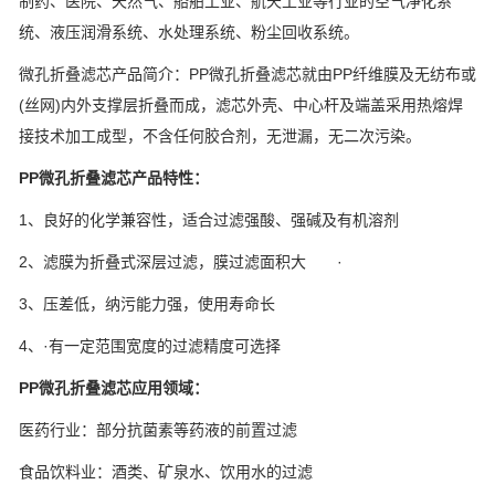
制药、医院、天然气、船舶工业、航天工业等行业的空气净化系
统、液压润滑系统、水处理系统、粉尘回收系统。
微孔折叠滤芯产品简介：PP微孔折叠滤芯就由PP纤维膜及无纺布或
(丝网)内外支撑层折叠而成，滤芯外壳、中心杆及端盖采用热熔焊
接技术加工成型，不含任何胶合剂，无泄漏，无二次污染。
PP微孔折叠滤芯产品特性：
1、良好的化学兼容性，适合过滤强酸、强碱及有机溶剂
2、滤膜为折叠式深层过滤，膜过滤面积大 ·
3、压差低，纳污能力强，使用寿命长
4、·有一定范围宽度的过滤精度可选择
PP微孔折叠滤芯应用领域：
医药行业：部分抗菌素等药液的前置过滤
食品饮料业：酒类、矿泉水、饮用水的过滤