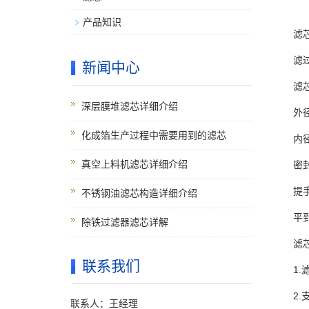
产品知识
滤芯规
滤过精
新闻中心
滤芯
深层膜堆滤芯详细介绍
外径：
化成箔生产过程中需要用到的滤芯
内径：
真空上料机滤芯详细介绍
密封圈
提手高
不锈钢油滤芯构造详细介绍
平到平
除铁过滤器滤芯详解
滤芯技
联系我们
1.滤
2.支
联系人：王经理