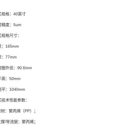
格：40英寸
度：5um
规格尺寸：
165mm
77mm
外径：90.6mm
：50mm
：1040mm
术性能参数：
材：聚丙烯（PP）；
撑/导流层：聚丙烯；