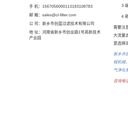
3.端
手 机：1567056000113183108783
邮 箱：sales@cl-filter.com
4.密
公 司：新乡市创蓝过滤技术有限公司
需要注
地 址：河南省新乡市创业路1号高新技术
大流量
产业园
意选择
新乡市
程机械
气净化
咨询电话