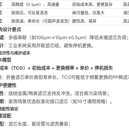
芯
高精度（0.1μm）、高通量
初始成本高、更换复杂
医
芯
耐高压、可反复清洗
纳污量低、压差大
液
芯
耐高温、寿命长（可超声波清洗）
脆性高、易碎
高
结构设计要点
滤
：多级串联（如100μm→10μm→0.5μm）降低末端滤芯负荷
计
：工业系统采用并联滤芯组，避免停机更换。
估经济性与维护成本
成本模型
本（TCO）= 初始成本 + 更换频率 × 单价 + 停机损失
例：折叠滤芯单价高但寿命长，TCO可能低于频繁更换的PP棉滤
维护便捷性
性
：烧结金属/陶瓷滤芯支持反冲洗，适合高污染场景；
期
：家用场景优选标准化接口滤芯（如10寸通用规格）。
统适配性验证
物理适配
配
：滤芯长度、直径需与滤壳兼容；