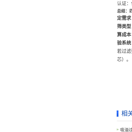
认证：
总结：
定需求
筛类型
算成本
验系统
若过滤
芯）。
相
吸油过