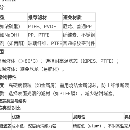
分
：
型
推荐滤材
避免材质
如浓硫酸）
PTFE、PVDF
尼龙、普通PP
如NaOH）
PP、PTFE
纤维素、不锈钢
剂（如丙酮）
玻璃纤维、PTFE
普通橡胶密封件
围
：
高温液体（＞80℃）：选择耐高温滤芯（如PES、PTFE）；
低温液体：避免尼龙（易脆化）。
污染物特性
度
：高硬度颗粒（如金属屑）需用烧结金属滤芯，防止纤维断裂
质
：选择表面光滑的滤材（如PTFE膜），减少粘附堵塞。
择滤芯类型与结构
滤芯类型对比
优势
局限性
典
熔喷滤芯
成本低、深层纳污能力强
精度低（≥1μm）、不耐高温
家