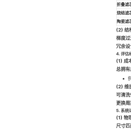
折叠滤
烧结滤
陶瓷滤
(2) 
梯度过
冗余设
4. 评
(1) 
总拥有成
(2) 
可清洗
更换周
5. 系
(1) 
尺寸匹