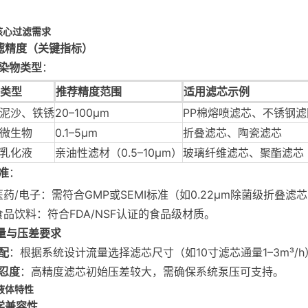
确核心过滤需求
 过滤精度（关键指标）
染物类型
：
类型
推荐精度范围
适用滤芯示例
泥沙、铁锈
20–100μm
PP棉熔喷滤芯、不锈钢滤
微生物
0.1–5μm
折叠滤芯、陶瓷滤芯
乳化液
亲油性滤材（0.5–10μm）
玻璃纤维滤芯、聚酯滤芯
准
：
医药/电子：需符合GMP或SEMI标准（如0.22μm除菌级折叠滤
食品饮料：符合FDA/NSF认证的食品级材质。
流量与压差要求
配
：根据系统设计流量选择滤芯尺寸（如10寸滤芯通量1–3m³/h
忍度
：高精度滤芯初始压差较大，需确保系统泵压可支持。
析液体特性
化学兼容性