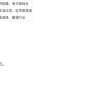
药除菌、电子超纯水
压油过滤、化学腐蚀液
温液体、酿酒行业
；
芯。