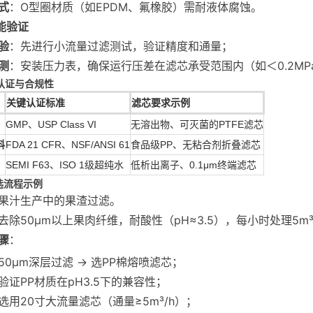
式
：O型圈材质（如EPDM、氟橡胶）需耐液体腐蚀。
性能验证
验
：先进行小流量过滤测试，验证精度和通量；
测
：安装压力表，确保运行压差在滤芯承受范围内（如＜0.2MP
业认证与合规性
关键认证标准
滤芯要求示例
GMP、USP Class VI
无溶出物、可灭菌的PTFE滤芯
料
FDA 21 CFR、NSF/ANSI 61
食品级PP、无粘合剂折叠滤芯
SEMI F63、ISO 1级超纯水
低析出离子、0.1μm终端滤芯
选流程示例
果汁生产中的果渣过滤。
去除50μm以上果肉纤维，耐酸性（pH≈3.5），每小时处理5m
骤
：
50μm深层过滤 → 选PP棉熔喷滤芯；
验证PP材质在pH3.5下的兼容性；
选用20寸大流量滤芯（通量≥5m³/h）；