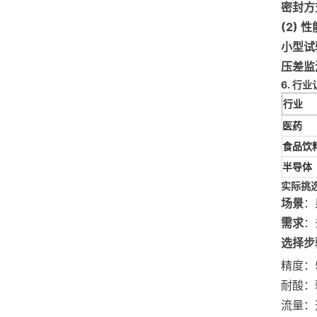
密封方
(2) 
小型试
压差监
6. 行
行业
医药
食品饮
半导体
实际挑
场景
：
需求
：
选择步
精度：
耐酸：
流量：