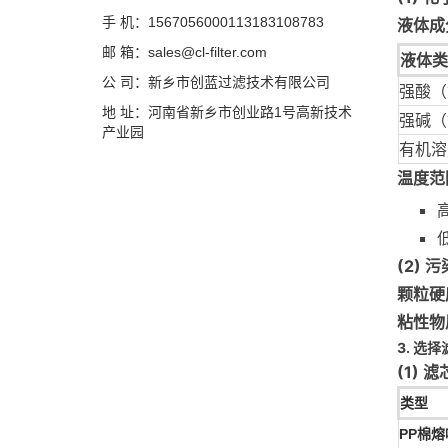
手 机：1567056000113183108783
液体成
邮 箱：sales@cl-filter.com
液体类
公 司：新乡市创蓝过滤技术有限公司
强酸（
地 址：河南省新乡市创业路1号高新技术
强碱（
产业园
有机溶
温度范
(2) 
颗粒硬
粘性物
3. 选
(1) 
类型
PP棉