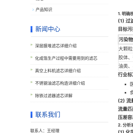
产品知识
1. 明
(1)
新闻中心
目标污
污染物
深层膜堆滤芯详细介绍
大颗粒
胶体、
化成箔生产过程中需要用到的滤芯
油类、
真空上料机滤芯详细介绍
行业标
不锈钢油滤芯构造详细介绍
除铁过滤器滤芯详解
(2) 
流量匹
联系我们
压差容
2. 分
联系人：王经理
(1) 