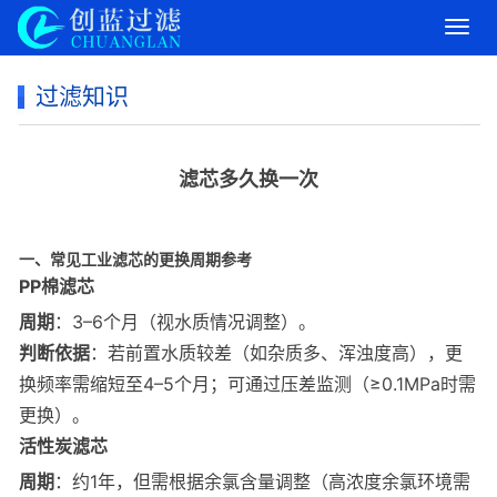
导
航
菜
过滤知识
单
滤芯多久换一次
一、常见工业滤芯的更换周期参考
PP棉滤芯
周期
：3–6个月（视水质情况调整）。
判断依据
：若前置水质较差（如杂质多、浑浊度高），更
换频率需缩短至4–5个月；可通过压差监测（≥0.1MPa时需
更换）。
活性炭滤芯
周期
：约1年，但需根据余氯含量调整（高浓度余氯环境需