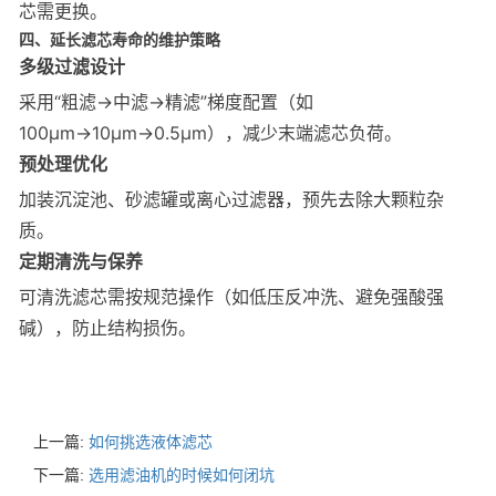
芯需更换。
四、延长滤芯寿命的维护策略
多级过滤设计
采用“粗滤→中滤→精滤”梯度配置（如
100μm→10μm→0.5μm），减少末端滤芯负荷。
预处理优化
加装沉淀池、砂滤罐或离心过滤器，预先去除大颗粒杂
质。
定期清洗与保养
可清洗滤芯需按规范操作（如低压反冲洗、避免强酸强
碱），防止结构损伤。
上一篇:
如何挑选液体滤芯
下一篇:
选用滤油机的时候如何闭坑