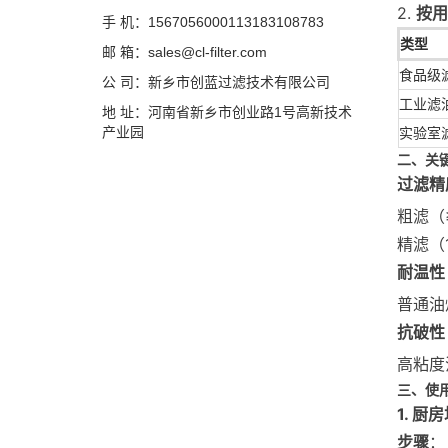
2.
按用
手 机：1567056000113183108783
类型
邮 箱：sales@cl-filter.com
食品级
公 司：新乡市创蓝过滤技术有限公司
工业滤
地 址：河南省新乡市创业路1号高新技术
产业园
实验室
二、关
过滤精
粗滤（
精滤（
耐温性
普通油
抗破性
高粘度
三、使
1. 
步骤
：