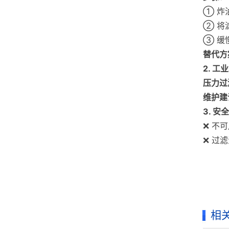
① 炸
② 将
③ 缓
替代方
2. 工
压力过
维护建
3. 安
❌ 不
❌ 过
相