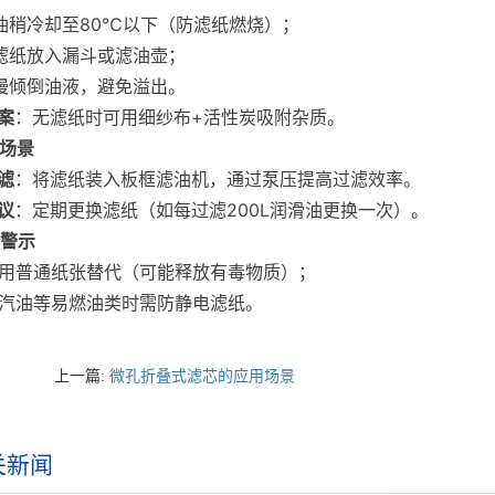
油稍冷却至80℃以下（防滤纸燃烧）；
滤纸放入漏斗或滤油壶；
慢倾倒油液，避免溢出。
案
：无滤纸时可用细纱布+活性炭吸附杂质。
业场景
滤
：将滤纸装入板框滤油机，通过泵压提高过滤效率。
议
：定期更换滤纸（如每过滤200L润滑油更换一次）。
全警示
可用普通纸张替代（可能释放有毒物质）；
滤汽油等易燃油类时需防静电滤纸。
上一篇:
微孔折叠式滤芯的应用场景
关新闻