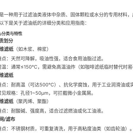
是一种用于过滤油类液体中杂质、固体颗粒或水分的专用材料，
以下是关于滤油纸的详细分类和应用指南：
心分类与特性
质划分
维滤纸
（如木浆、棉浆）
特点：天然可降解，吸油性强，适合食用油脂过滤。
耐温：通常≤150℃，需避免高温油炸（如咖啡滤纸临时替代时
维滤纸
特点：耐高温（可达500℃）、抗化学腐蚀，用于工业润滑油或
常见规格：孔径1~50μm，可拦截微小金属屑。
维滤纸
（聚丙烯、聚酯）
特点：耐酸碱、强度高，适合过滤燃油或化工油液。
网/滤布
特点：不锈钢材质，可重复清洗，用于高粘度油类（如齿轮油）