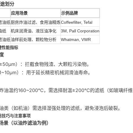
途划分
应用场景
示例品牌
滤油纸
厨房炸油过滤、食用油精炼
Coffeefilter, Tefal
油纸
机床润滑油、液压油净化
3M, Pall Corporation
滤油纸
油样前处理、颗粒物分析
Whatman, VWR
键性能指标
度
≥50μm）：拦截食物残渣、大颗粒污染物。
1~10μm）：用于延长精密机械润滑油寿命。
炸油温约160~200℃，需选择耐温≥200℃的滤纸（如玻璃纤
油类（如机油）需选择湿强处理的滤纸，避免浸泡后破裂。
用技巧与注意事项
厨房场景（以油炸滤油为例）