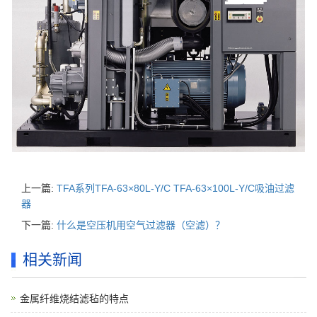
上一篇:
TFA系列TFA-63×80L-Y/C TFA-63×100L-Y/C吸油过滤
器
下一篇:
什么是空压机用空气过滤器（空滤）？
相关新闻
金属纤维烧结滤毡的特点